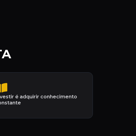
TA
nvestir é adquirir conhecimento
onstante