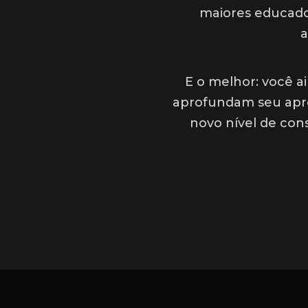
maiores educadore
a
E o melhor: você a
aprofundam seu apre
novo nível de cons