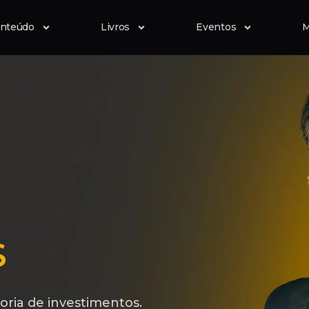
nteúdo
Livros
Eventos
M
S
oria de investimentos.