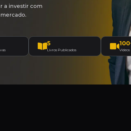
 a investir com
o mercado.
5
100
ivas
Livros Publicados
Vídeos